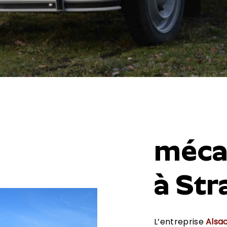
méca
à St
L’entreprise
Alsa