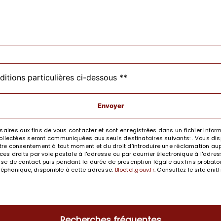
ditions particulières ci-dessous **
Envoyer
res aux fins de vous contacter et sont enregistrées dans un fichier informa
llectées seront communiquées aux seuls destinataires suivants: . Vous dispo
e votre consentement à tout moment et du droit d’introduire une réclamation aup
 droits par voie postale à l'adresse ou par courrier électronique à l'adresse
 de contact puis pendant la durée de prescription légale aux fins probatoir
éléphonique, disponible à cette adresse:
Bloctel.gouv.fr
. Consultez le site cnil
Recherches fréquentes