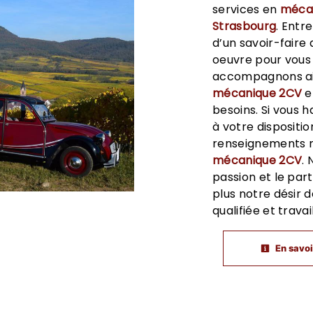
services en
méca
Strasbourg
. Entr
d’un savoir-faire
oeuvre pour vous 
accompagnons ain
mécanique 2CV
e
besoins. Si vous 
à votre dispositi
renseignements n
mécanique 2CV
.
passion et le pa
plus notre désir d
qualifiée et trava
En savoi