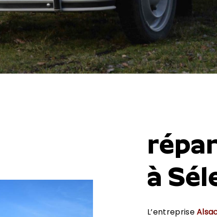
répa
à Sél
L’entreprise
Alsa