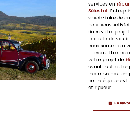
services en
répar
Sélestat
. Entrepr
savoir-faire de q
pour vous satisfa
dans votre proje
l’écoute de vos b
nous sommes à vo
transmettre les 
votre projet de
r
avant tout notre 
renforce encore p
notre équipe est 
et rigueur.
En savoi