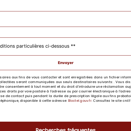
ditions particulières ci-dessous **
Envoyer
res aux fins de vous contacter et sont enregistrées dans un fichier informa
llectées seront communiquées aux seuls destinataires suivants: . Vous dispo
e votre consentement à tout moment et du droit d’introduire une réclamation aup
 droits par voie postale à l'adresse ou par courrier électronique à l'adresse
 de contact puis pendant la durée de prescription légale aux fins probatoir
éléphonique, disponible à cette adresse:
Bloctel.gouv.fr
. Consultez le site cnil
Recherches fréquentes