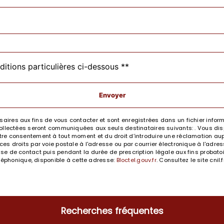
ditions particulières ci-dessous **
Envoyer
res aux fins de vous contacter et sont enregistrées dans un fichier informa
llectées seront communiquées aux seuls destinataires suivants: . Vous dispo
e votre consentement à tout moment et du droit d’introduire une réclamation aup
 droits par voie postale à l'adresse ou par courrier électronique à l'adresse
 de contact puis pendant la durée de prescription légale aux fins probatoir
éléphonique, disponible à cette adresse:
Bloctel.gouv.fr
. Consultez le site cnil
Recherches fréquentes