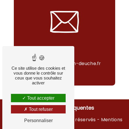
Email
contact@alsace-en-deuche.fr
Ce site utilise des cookies et
vous donne le contrôle sur
ceux que vous souhaitez
activer
Tout accepter
Recherches fréquentes
Tout refuser
©
Vistalid
- 2026 - Tous droits réservés -
Mentions
Personnaliser
légales